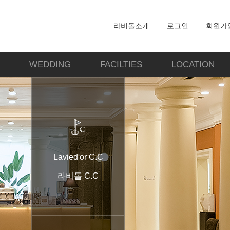
라비돌소개
로그인
회원가
WEDDING
FACILTIES
LOCATION
-
Lavied'or C.C
라비돌 C.C