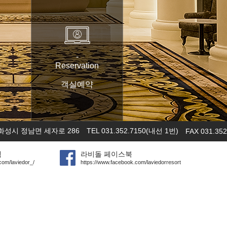
-
Reservation
객실예약
화성시 정남면 세자로 286
TEL 031.352.7150(내선 1번)
FAX 031.352
램
라비돌 페이스북
com/laviedor_/
https://www.facebook.com/laviedorresort