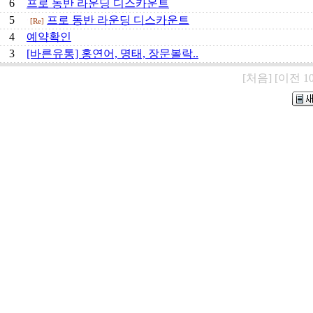
6
프로 동반 라운딩 디스카운트
5
프로 동반 라운딩 디스카운트
[Re]
4
예약확인
3
[바른유통] 홍연어, 명태, 장문볼락..
[처음]
[이전 1