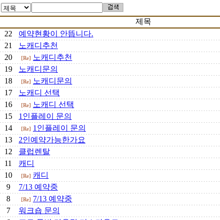
제목
22
예약현황이 안뜹니다.
21
노캐디추천
20
노캐디추천
[Re]
19
노캐디문의
18
노캐디문의
[Re]
17
노캐디 선택
16
노캐디 선택
[Re]
15
1인플레이 문의
14
1인플레이 문의
[Re]
13
2인예약가능한가요
12
클럽렌탈
11
캐디
10
캐디
[Re]
9
7/13 예약중
8
7/13 예약중
[Re]
7
워크숍 문의