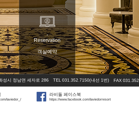
-
Reservation
객실예약
화성시 정남면 세자로 286
TEL 031.352.7150(내선 1번)
FAX 031.352
램
라비돌 페이스북
com/laviedor_/
https://www.facebook.com/laviedorresort