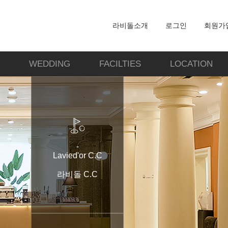
라비돌소개
로그인
회원가
WEDDING
FACILTIES
LOCATION
-
Lavied'or C.C
라비돌 C.C