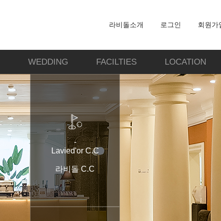
라비돌소개
로그인
회원가
WEDDING
FACILTIES
LOCATION
-
Lavied'or C.C
라비돌 C.C