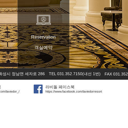
-
Reservation
객실예약
화성시 정남면 세자로 286
TEL 031.352.7150(내선 1번)
FAX 031.352
램
라비돌 페이스북
com/laviedor_/
https://www.facebook.com/laviedorresort